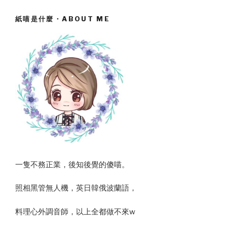
紙喵是什麼・ABOUT ME
一隻不務正業，後知後覺的傻喵。
照相黑管無人機，英日韓俄波蘭語，
料理心外調音師，以上全都做不來w