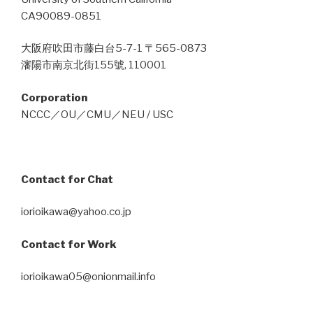
CA90089-0851
大阪府吹田市藤白台5-7-1 〒565-0873
瀋陽市南京北街155號, 110001
Corporation
NCCC／OU／CMU／NEU / USC
Contact for Chat
iorioikawa@yahoo.co.jp
Contact for Work
iorioikawa05@onionmail.info