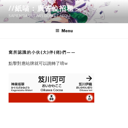
Skip
//紙喵：廣告位招租～
to
SAPIENTIA EST ARS BONI ET AEQUI
content
Menu
窩所認識的小伙(大)伴(佬)們——
點擊對應站牌就可以跳轉了唷w