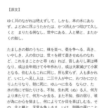
【原文】
ゆく川のながれは绝えずして、しかも、本の水にあら
ず。よどみに浮ぶうたかたは、かつ消えかつ结びて久し
くとゞまりたる例なし。世中にある、人と栖と、またか
くの如し。
たましきの都のうちに、棟を並べ、甍を争へる、高き、
いやしき、人の住ひは、世々を經て盡きせぬものなれ
ど、これをまことかと尋（ぬ）れば、昔しありし家は稀
なり。或は去年焼けて今年作れり。或は大家滅びて小家
となる。住む人もこれに同じ。所も変らず、人も多かれ
ど、いにしへ见し人は、二三十人が中に、わづかにひと
りふたりなり。朝に死に、ゆふべに生るゝならひ、たゞ
水の泡にぞ似たりける。不知、生れ死（ぬ）る人、何方
より来たりて、何方へか去る。また不知、假の宿り、谁
が為にか心を恼まし、何によりてか目を喜ばしむる。そ
の、主と栖と、无常を争ふさま、いはゞ朝颜の露にこと