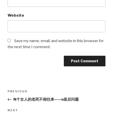
Website
Save my name, email, and website in this browser for
the next time I comment.
Post
Previous
PREVIOUS
navigation
Post
N个女人的老死不相往来——n皇后问题
Next
NEXT