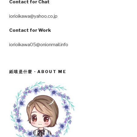
Contact for Chat
iorioikawa@yahoo.co.jp
Contact for Work
iorioikawa05@onionmail.info
紙喵是什麼・ABOUT ME