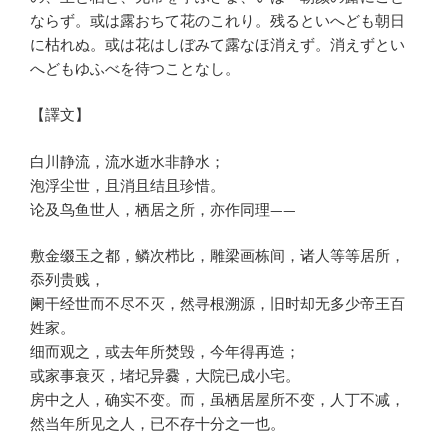
ならず。或は露おちて花のこれり。残るといへども朝日
に枯れぬ。或は花はしぼみて露なほ消えず。消えずとい
へどもゆふべを待つことなし。
【譯文】
白川静流，流水逝水非静水；
泡浮尘世，且消且结且珍惜。
论及鸟鱼世人，栖居之所，亦作同理——
敷金缀玉之都，鳞次栉比，雕梁画栋间，诸人等等居所，
忝列贵贱，
阑干经世而不尽不灭，然寻根溯源，旧时却无多少帝王百
姓家。
细而观之，或去年所焚毁，今年得再造；
或家事衰灭，堵圮异爨，大院已成小宅。
房中之人，确实不变。而，虽栖居屋所不变，人丁不减，
然当年所见之人，已不存十分之一也。