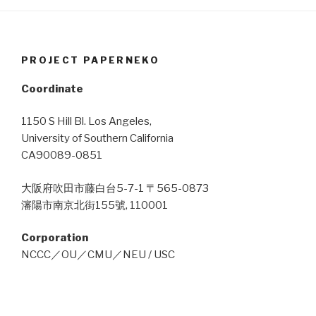
PROJECT PAPERNEKO
Coordinate
1150 S Hill Bl. Los Angeles,
University of Southern California
CA90089-0851
大阪府吹田市藤白台5-7-1 〒565-0873
瀋陽市南京北街155號, 110001
Corporation
NCCC／OU／CMU／NEU / USC