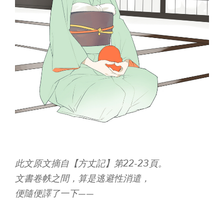
此文原文摘自【方丈記】第22-23頁。
文書卷帙之間，算是逃避性消遣，
便隨便譯了一下——