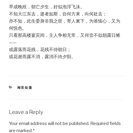
早成晚殁，朝亡夕生，好似泡浮飞沫。
不知大江东去，逝者如斯，自何方来，向何处去；
亦不知，此生委身非我之世，寄人篱下，为谁恼心，又为
何悦色。
只看那高楼宴宾间，主人争相无常，又何尝不似朝露日烯
——
或露落而花残，花残不待朝日；
或花谢而露不消，露消不待夕阳。
CATEGORIES
梅英短箋
Leave a Reply
Your email address will not be published.
Required fields
are marked
*