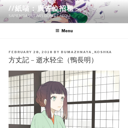
Skip
//紙喵：廣告位招租～
to
SAPIENTIA EST ARS BONI ET AEQUI
content
Menu
POSTED
FEBRUARY 28, 2018
BY
BUMAZHNAYA_KOSHKA
ON
方丈記 – 逝水轻尘（鴨長明）