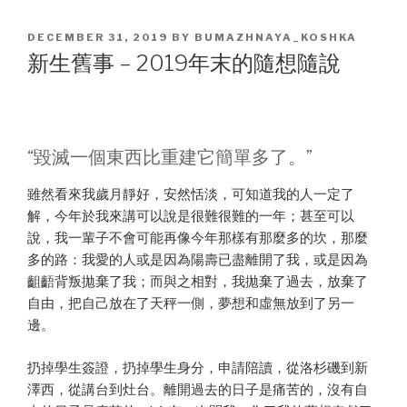
POSTED
DECEMBER 31, 2019
BY
BUMAZHNAYA_KOSHKA
ON
新生舊事 – 2019年末的隨想隨說
“毀滅一個東西比重建它簡單多了。”
雖然看來我歲月靜好，安然恬淡，可知道我的人一定了
解，今年於我來講可以說是很難很難的一年；甚至可以
說，我一輩子不會可能再像今年那樣有那麼多的坎，那麼
多的路：我愛的人或是因為陽壽已盡離開了我，或是因為
齟齬背叛拋棄了我；而與之相對，我拋棄了過去，放棄了
自由，把自己放在了天秤一側，夢想和虛無放到了另一
邊。
扔掉學生簽證，扔掉學生身分，申請陪讀，從洛杉磯到新
澤西，從講台到灶台。離開過去的日子是痛苦的，沒有自