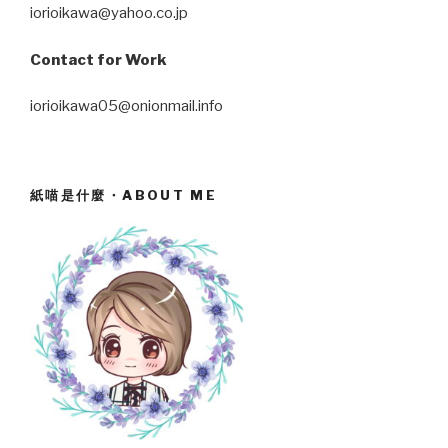
iorioikawa@yahoo.co.jp
Contact for Work
iorioikawa05@onionmail.info
紙喵是什麼・ABOUT ME