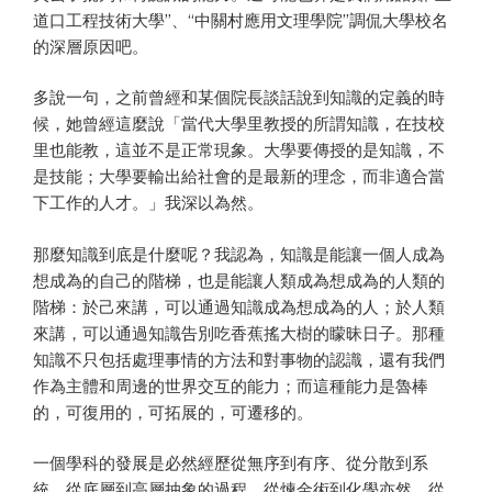
道口工程技術大學”、“中關村應用文理學院”調侃大學校名
的深層原因吧。
多說一句，之前曾經和某個院長談話說到知識的定義的時
候，她曾經這麼說「當代大學里教授的所謂知識，在技校
里也能教，這並不是正常現象。大學要傳授的是知識，不
是技能；大學要輸出給社會的是最新的理念，而非適合當
下工作的人才。」我深以為然。
那麼知識到底是什麼呢？我認為，知識是能讓一個人成為
想成為的自己的階梯，也是能讓人類成為想成為的人類的
階梯：於己來講，可以通過知識成為想成為的人；於人類
來講，可以通過知識告別吃香蕉搖大樹的矇昧日子。那種
知識不只包括處理事情的方法和對事物的認識，還有我們
作為主體和周邊的世界交互的能力；而這種能力是魯棒
的，可復用的，可拓展的，可遷移的。
一個學科的發展是必然經歷從無序到有序、從分散到系
統、從底層到高層抽象的過程。從煉金術到化學亦然，從