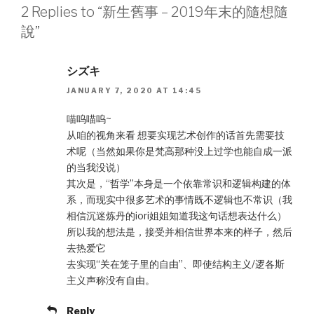
2 Replies to “新生舊事 – 2019年末的隨想隨
說”
シズキ
JANUARY 7, 2020 AT 14:45
喵呜喵呜~
从咱的视角来看 想要实现艺术创作的话首先需要技
术呢（当然如果你是梵高那种没上过学也能自成一派
的当我没说）
其次是，“哲学”本身是一个依靠常识和逻辑构建的体
系，而现实中很多艺术的事情既不逻辑也不常识（我
相信沉迷炼丹的iori姐姐知道我这句话想表达什么）
所以我的想法是，接受并相信世界本来的样子，然后
去热爱它
去实现“关在笼子里的自由”、即使结构主义/逻各斯
主义声称没有自由。
Reply