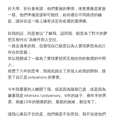
於大學、於社會來講，他們要做的事情，便更應像是家族
一樣。他們準備資源和可能性，給你通往不同路徑的鑰
匙，讓你在這一路上擁有決定你命運的選擇權。
於我的話，則是會以“了解我、認同我、願意為了對方的夢
想互相付出”為條件與人交往。
一路走過來的我，也發現自己願意以為人實現夢想為自己
存在的意義；
所以我變成了一個為了實現夢想而互相扶持的集體的中間
人，
經歷了六年的思考，我就此跳出了其他人給我的限制，接
受了自己是 polyamory 的事實。
今年我重要的人離開了我。或是因為陽壽已盡，或是因為
嫌棄我是 intersex / polyamory。6年的妹子、兩年半的男
票、相處15年的爺爺奶奶、最親的姥姥，都沒有了。
讓我心痛且不甘的是，他們都是不告而別。我不知道他們