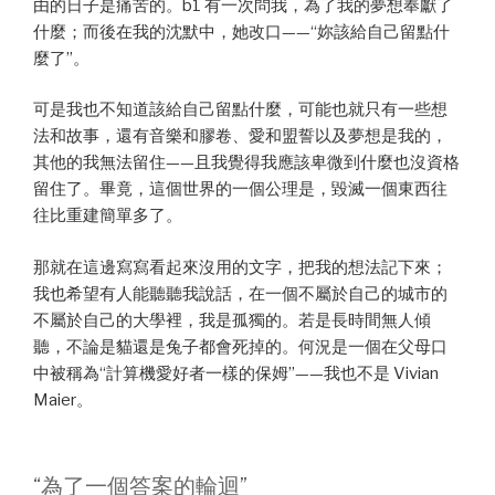
由的日子是痛苦的。b1 有一次問我，為了我的夢想奉獻了
什麼；而後在我的沈默中，她改口——“妳該給自己留點什
麼了”。
可是我也不知道該給自己留點什麼，可能也就只有一些想
法和故事，還有音樂和膠卷、愛和盟誓以及夢想是我的，
其他的我無法留住——且我覺得我應該卑微到什麼也沒資格
留住了。畢竟，這個世界的一個公理是，毀滅一個東西往
往比重建簡單多了。
那就在這邊寫寫看起來沒用的文字，把我的想法記下來；
我也希望有人能聽聽我說話，在一個不屬於自己的城市的
不屬於自己的大學裡，我是孤獨的。若是長時間無人傾
聽，不論是貓還是兔子都會死掉的。何況是一個在父母口
中被稱為“計算機愛好者一樣的保姆”——我也不是 Vivian
Maier。
“為了一個答案的輪迴”