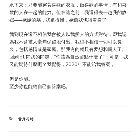
承下來；只要能穿著喜歡的衣服，做喜歡的事情，有和喜
歡的人在一起的能力。但在這之前，我還得去一趟我的故
鄉——姥姥的墓，我還得掃，姥爺我也得看看了。
我到現在還不相信我會被人以我愛人的方式對待，即我認
為我不會被人毫無保留地付出。我也不相信一切可以長
久，包括感情或是家庭。那我有的就只有夢想和親人了。
回到 b1 問我的問題，“你該為自己留點什麼了”；可是，我
又能期待什麼呢？我覺得，2020年不能給我答案，
但是你能。
至少你也能給自己個答案吧。
CATEGORIES
雪月花時