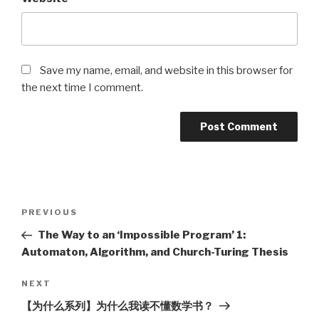
Save my name, email, and website in this browser for
the next time I comment.
Post
Previous
PREVIOUS
navigation
Post
The Way to an ‘Impossible Program’ 1:
Automaton, Algorithm, and Church-Turing Thesis
Next
NEXT
Post
【为什么系列】为什么我读不懂数学书？