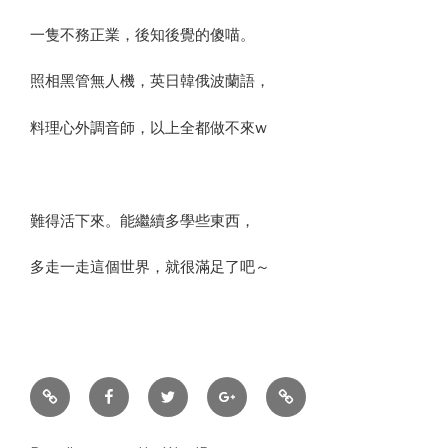
一隻不務正業，後知後覺的傻喵。
照相黑管無人機，英日韓俄波蘭語，
料理心外調音師，以上全都做不來w
難得活下來。能繼續多學些東西，
多走一走這個世界，就很滿足了吧～
Sina
Facebook
Twitter
CameraRoll
Email
Weibo