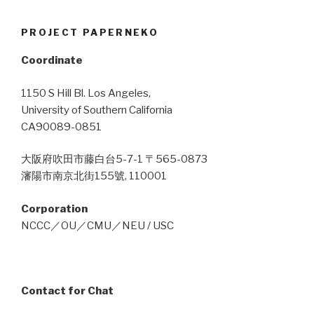
PROJECT PAPERNEKO
Coordinate
1150 S Hill Bl. Los Angeles,
University of Southern California
CA90089-0851
大阪府吹田市藤白台5-7-1 〒565-0873
瀋陽市南京北街155號, 110001
Corporation
NCCC／OU／CMU／NEU / USC
Contact for Chat