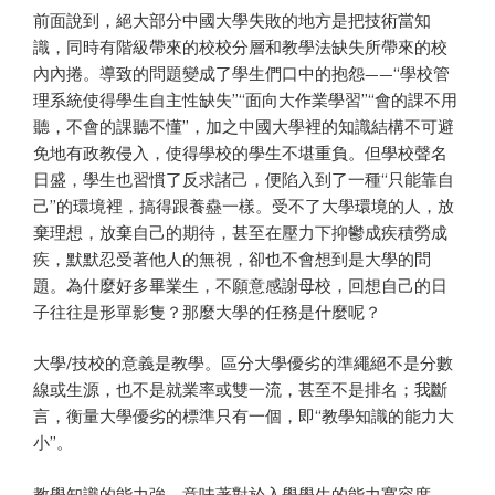
前面說到，絕大部分中國大學失敗的地方是把技術當知
識，同時有階級帶來的校校分層和教學法缺失所帶來的校
內內捲。導致的問題變成了學生們口中的抱怨——“學校管
理系統使得學生自主性缺失”“面向大作業學習”“會的課不用
聽，不會的課聽不懂”，加之中國大學裡的知識結構不可避
免地有政教侵入，使得學校的學生不堪重負。但學校聲名
日盛，學生也習慣了反求諸己，便陷入到了一種“只能靠自
己”的環境裡，搞得跟養蠱一樣。受不了大學環境的人，放
棄理想，放棄自己的期待，甚至在壓力下抑鬱成疾積勞成
疾，默默忍受著他人的無視，卻也不會想到是大學的問
題。為什麼好多畢業生，不願意感謝母校，回想自己的日
子往往是形單影隻？那麼大學的任務是什麼呢？
大學/技校的意義是教學。區分大學優劣的準繩絕不是分數
線或生源，也不是就業率或雙一流，甚至不是排名；我斷
言，衡量大學優劣的標準只有一個，即“教學知識的能力大
小”。
教學知識的能力強，意味著對於入學學生的能力寬容度