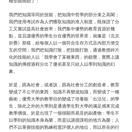
種歪曲開始了：
我們把知識等同於技能，把知識中哲學的部分束之高閣；
我們使用考試作為人們獲取知識的准入制度，既保證了分
工又嘗試提高社會效率；我們集中優勢的教育資源於幾
點，並且讓優秀的學生分在優秀的世界里，就像是《北京
折疊》那樣，給每個人以一個符合生存方式且內部方便交
互的空間；我們把知識打散，把技能打散，通過教授碎片
化的技能給人以「我學會了某種東西」的錯覺，實際上讓
知識的傳授過程分出了優劣甚至只給人以學到知識的幻
象。
於是，因為社會，或者說，因為社會分工的創造者，教育
變成了不公平的東西：知識不再變成知識，而變成了一種
藝術；優秀大學的教學目的變成了培養能「出活兒」的學
生，除此之外的大學則是通過學生對大學的滿足感來完成
教學價值。於是出現了一個很顯而易見的副產物：學生不
以學到的知識本身為榮，而是以講授課程的地方為榮；人
們不以掌握技能的熟練程度評價人的地位，而以所在的行