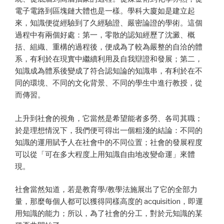
電子電路到區塊鏈大體也是一樣。學科大廈如是建立起
來，知識便從經驗到了久經驗證、嚴密論證的學術。這個
過程中有兩個好處：第一，零散的認知經歷了沈澱、概
括、組織、重構的過程後，便成為了較為嚴整的自洽的體
系，有利於在現實中繼續利用及自我辯證和發展；第二，
知識成為體系後變成了符合認知論的知識串，有利於在不
同的環境、不同的文化背景、不同的學生中進行教授，從
而傳習。
上升到社會的視角，它當然是希望能者多勞、各司其職；
於是理想情況下，我們便可得出一個粗淺的結論：不同的
知識的運用賦予人在社會中的不同位置；社會的發展程度
可以從「可在多大程度上用知識自由地改變命運」來體
現。
社會當然知道，若是教育學/教學法施展出了它的全部力
量，那麼每個人都可以獲得同樣高度的 acquisition，即運
用知識的能力；所以，為了社會的分工，對於元知識的某