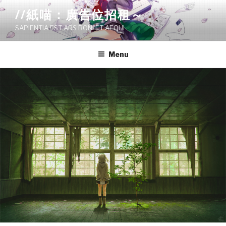
Skip
//紙喵：廣告位招租～
to
SAPIENTIA EST ARS BONI ET AEQUI
content
Menu