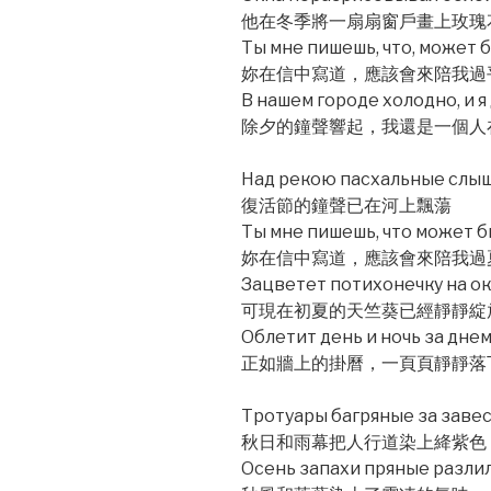
他在冬季將一扇扇窗戶畫上玫瑰
Ты мне пишешь, что, может 
妳在信中寫道，應該會來陪我過
В нашем городе холодно, и я
除夕的鐘聲響起，我還是一個人
Над рекою пасхальные слыш
復活節的鐘聲已在河上飄蕩
Ты мне пишешь, что может бы
妳在信中寫道，應該會來陪我過
Зацветет потихонечку на ок
可現在初夏的天竺葵已經靜靜綻
Облетит день и ночь за днем
正如牆上的掛曆，一頁頁靜靜落
Тротуары багряные за завес
秋日和雨幕把人行道染上絳紫色
Осень запахи пряные разлила