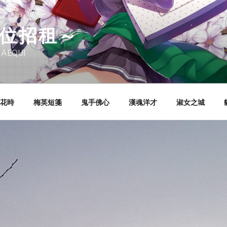
告位招租～
 AEQUI
花時
梅英短箋
鬼手佛心
漢魂洋才
淑女之城