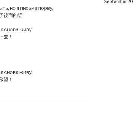
September 20
ть, но я письма порву,
碎了後面的話
я снова живу!
下去！
я снова живу!
希望！