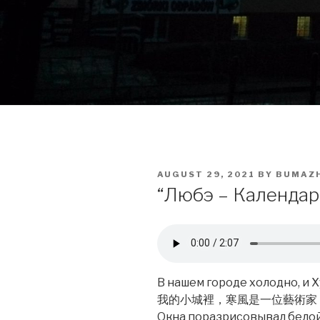
POSTED
AUGUST 29, 2021
BY
BUMAZ
ON
“Любэ – Кален
В нашем городе холодно, и
我的小城裡，寒風是一位藝術家
Окна поразрисовывал белой 