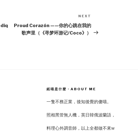
NEXT
Next
Post
diq
Proud Corazón ——你的心跳在我的
歌声里（《寻梦环游记/Coco》）
紙喵是什麼・ABOUT ME
一隻不務正業，後知後覺的傻喵。
照相黑管無人機，英日韓俄波蘭語，
料理心外調音師，以上全都做不來w