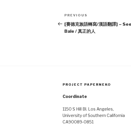
Post
Previous
PREVIOUS
navigation
Post
[賽德克族語轉寫/漢語翻譯] – See
Bale / 真正的人
PROJECT PAPERNEKO
Coordinate
1150 S Hill Bl. Los Angeles,
University of Southern California
CA90089-0851