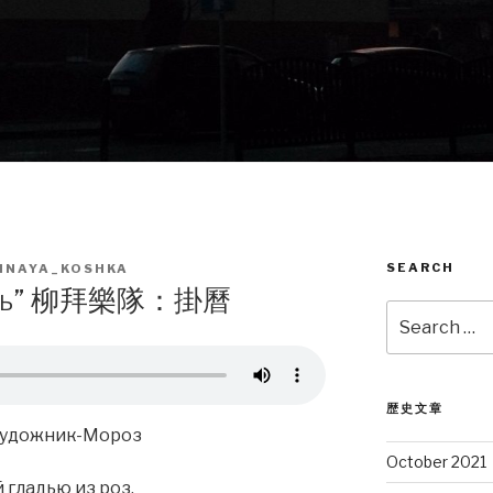
SEARCH
HNAYA_KOSHKA
дарь” 柳拜樂隊：掛曆
Search
for:
歴史文章
 Художник-Мороз
October 2021
гладью из роз.