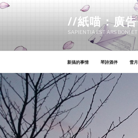
Skip
to
//紙喵：廣
content
SAPIENTIA EST ARS BONI ET
新搞的事情
琴詩酒伴
雪月