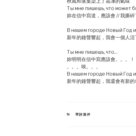
秋風和落葉染上了霜凍的氣味
Ты мне пишешь, что может бы
妳在信中寫道，應該會 // 我撕
В нашем городе Новый Год и 
新年的鐘聲響起，我會一個人活
Ты мне пишешь, что…
妳明明在信中寫應該會。。。！
。。。唉。。。
В нашем городе Новый Год и 
新年的鐘聲響起，我還會有新的
CATEGORIES
琴詩酒伴